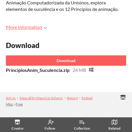
Animação Computadorizada da Unisinos, explora
elementos de suculência e os 12 Princípios de animação.
More information
Download
Download
PrincipiosAnim_Suculencia.zip
24 MB
itch.io
·
View all by Mauricio Scherer
·
Report
·
Embed
Misc
›
Free
Creator
Follow
Collection
Related